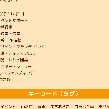
ヒダスケ！
グラムレポート
イベントサポート
地域行事
農作業・作業
広報・PR活動
デザイン・ブランディング
企画・アイディア出し
商品・レシピ開発
モニター・レビュー
ウドファンディング
つたび
キーワード（タグ）
イベント
山之村
調査
まちあるき
コラボ企画
デザ