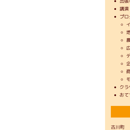
出張
講演
プロ
クラ
おて
古川町