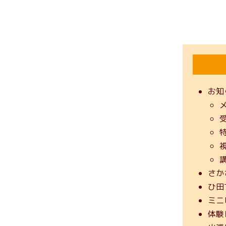
お知
さか
ひ田
ミニ
体験