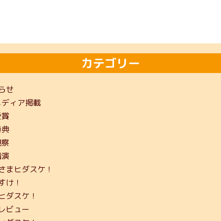
カテゴリー
らせ
メディア掲載
受賞
特典
視察
講演
さまヒダスケ！
すけ！
ヒダスケ！
レビュー