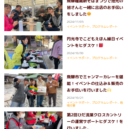
飛騨種蔵新そばまつりで地元の
皆さんと一緒に出店のお手伝い
をしました
2024/11/05
イベントサポート
,
プログラムレポート
円光寺でこどもえほん縁日イベ
ントをヒダスケ！
2024/10/30
イベントサポート
,
プログラムレポート
飛騨市でミャンマーカレーを堪
能！イベントの仕込み＆販売の
お手伝いを行いました
2024/10/21
イベントサポート
,
プログラムレポート
,
地
域行事
第2回ひだ流葉クロスカントリ
ーの運営サポートヒダスケ！を
行いました。