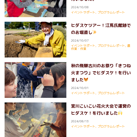
2024/10/08
イベントサポート
,
プログラムレポート
ヒダスケツアー！江馬氏館跡で
のお堀直し
2024/10/07
イベントサポート
,
プログラムレポート
,
農
作業・作業
秋の飛騨古川のお祭り「きつね
火まつり」でヒダスケ！を行い
ました
2024/10/01
イベントサポート
,
プログラムレポート
宮川こいこい花火大会で運営の
ヒダスケ！を行いました
2024/08/13
イベントサポート
,
プログラムレポート