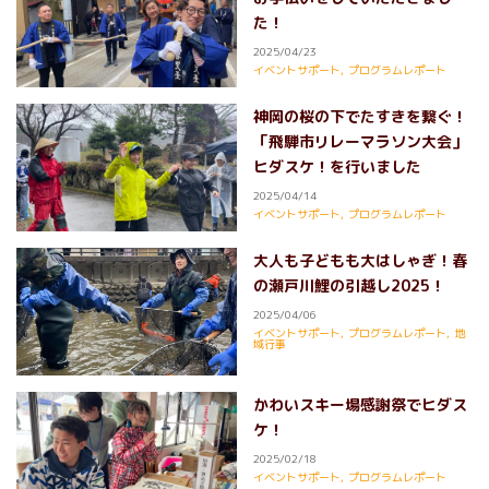
た！
2025/04/23
イベントサポート
,
プログラムレポート
神岡の桜の下でたすきを繋ぐ！
「飛騨市リレーマラソン大会」
ヒダスケ！を行いました
2025/04/14
イベントサポート
,
プログラムレポート
大人も子どもも大はしゃぎ！春
の瀬戸川鯉の引越し2025！
2025/04/06
イベントサポート
,
プログラムレポート
,
地
域行事
かわいスキー場感謝祭でヒダス
ケ！
2025/02/18
イベントサポート
,
プログラムレポート