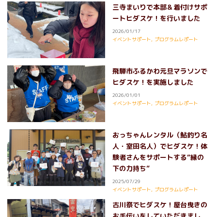
三寺まいりで本部＆着付けサポ
ートヒダスケ！を行いました
2026/01/17
イベントサポート
,
プログラムレポート
飛騨市ふるかわ元旦マラソンで
ヒダスケ！を実施しました
2026/01/01
イベントサポート
,
プログラムレポート
おっちゃんレンタル（鮎釣り名
人・室田名人）でヒダスケ！体
験者さんをサポートする“縁の
下の力持ち”
2025/07/29
イベントサポート
,
プログラムレポート
古川祭でヒダスケ！屋台曳きの
お手伝いをしていただきまし