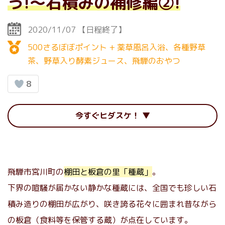
う!〜石積みの補修編②!
2020/11/07
【日程終了】
500さるぼぼポイント + 薬草風呂入浴、各種野草
茶、野草入り酵素ジュース、飛騨のおやつ
8
今すぐヒダスケ！
飛騨市宮川町の
棚田と板倉の里「種蔵」
。
下界の喧騒が届かない静かな種蔵には、全国でも珍しい石
積み造りの棚田が広がり、咲き誇る花々に囲まれ昔ながら
の板倉（食料等を保管する蔵）が点在しています。