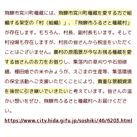
飛騨市宮川町種蔵には、
飛騨市宮川町種蔵を愛する方で組
織する架空の「村（組織）」、「飛騨市ふるさと種蔵村」
が存在します。もちろん、村長、副村長もいます。そして
村役場も存在しますが、村民の皆さんから税金をいただく
ことはございません。
農村の原風景が今なお残る種蔵を愛
する皆さんのお力をお借り
し、集落内の草刈りや石垣修
繕、棚田畑での米やみょうが、えごまの生産等、集落環境
の保全活動へご支援いただくことにより、
貴重な景観資源
を後世に引き継いでいきたい
と考えています。皆さんの温
かい想いをぜひ、飛騨市ふるさと種蔵村へお届けくださ
い。
https://www.city.hida.gifu.jp/soshiki/46/6203.html