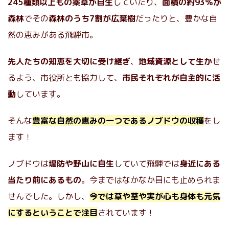
245種類以上もの薬草が自生
していたり、
面積の約93％が
森林
でその
森林のうち7割が広葉樹
だったりと、豊かな自
然の恵みがある飛騨市。
先人たちの知恵を大切に受け継ぎ
、
地域資源として生か
せ
るよう、市役所とも協力して、
市民それぞれが自主的に活
動
しています。
そんな
豊富な自然の恵みの一つであるノブドウの収穫
をし
ます！
ノブドウは
堤防や野山に自生
していて飛騨では
身近にある
当たり前にあるもの
。今まではなかなか目にも止められま
せんでした。しかし、
今では草や茎や実が心も身体も元気
にするということで注目
されています！