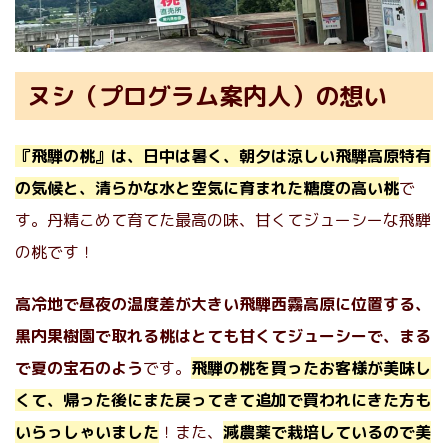
ヌシ（プログラム案内人）の想い
『飛騨の桃』は、日中は暑く、朝夕は涼しい飛騨高原特有
の気候と、清らかな水と空気に育まれた糖度の高い桃
で
す。丹精こめて育てた最高の味、甘くてジューシーな飛騨
の桃です！
高冷地で昼夜の温度差が大きい飛騨西霧高原に位置する、
黒内果樹園で取れる桃はとても甘くてジューシーで、まる
で夏の宝石のよう
です。
飛騨の桃を買ったお客様が美味し
くて、帰った後にまた戻ってきて追加で買われにきた方も
いらっしゃいました
！また、
減農薬で栽培しているので美