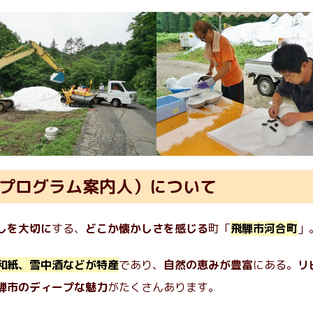
プログラム案内人）について
しを大切に
する、
どこか懐かしさを感じる
町「
飛騨市河合町
」
和紙、雪中酒などが特産
であり、
自然の恵みが豊富
にある。
リ
騨市のディープな魅力
がたくさんあります。