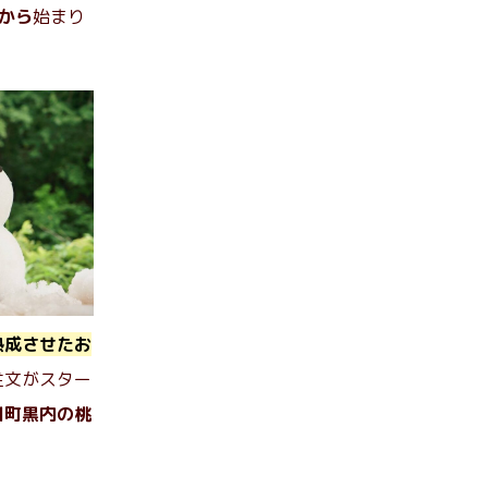
から
始まり
熟成させたお
注文がスター
川町黒内の桃