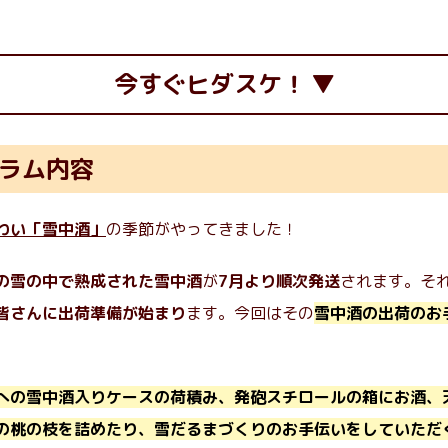
今すぐヒダスケ！
ラム内容
わい「雪中酒」
の季節がやってきました！
の雪の中で熟成された雪中酒
が
7月より順次発送
されます。そ
皆さんに出荷準備が始まり
ます。今回はその
雪中酒の出荷のお
への雪中酒入りケースの荷積み、発砲スチロールの箱にお酒、
の桃の枝を詰めたり、雪だるまづくりのお手伝いをしていただ