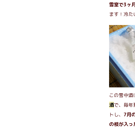
雪室で3ヶ
ます！冷た
この雪中酒
酒
で、毎年
トし、
7月
の枝が入っ