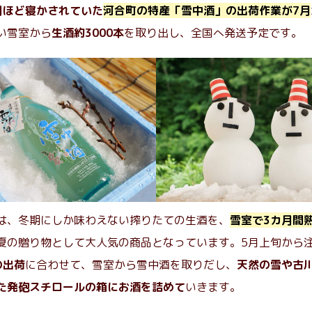
月ほど寝かされていた
河合町の特産「雪中酒」の出荷作業が7月
い雪室から
生酒約3000本
を取り出し、全国へ発送予定です。
は、冬期にしか味わえない搾りたての生酒を、
雪室で3カ月間
夏の贈り物として大人気の商品となっています。5月上旬から
の出荷
に合わせて、雪室から雪中酒を取りだし、
天然の雪や古
た発砲スチロールの箱にお酒を詰めて
いきます。