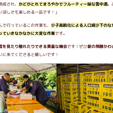
熟成され、
かどがとれてまろやかでフルーティー味な雪中酒
。
い涼しさも楽しめる一品です！」
んで行っているこの作業も、
少子高齢化による人口減少下のな
っていきなかなかに大変な作業
です。
雪を見たり触れたりできる貴重な機会
です！ぜひ
夏の飛騨かわ
いに来てくださると嬉しいです！