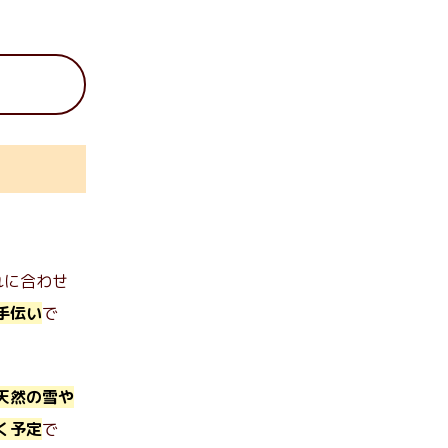
れに合わせ
手伝い
で
天然の雪や
く予定
で