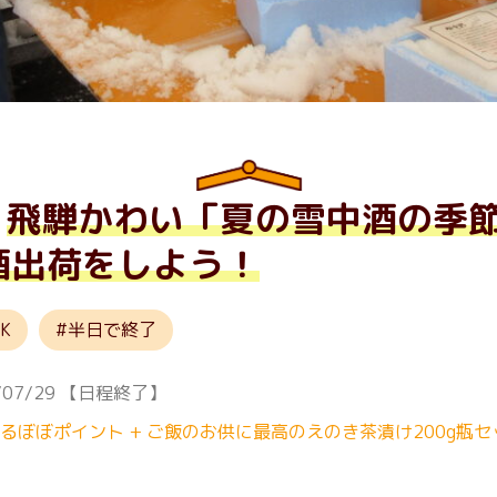
飛騨かわい「夏の雪中酒の季
酒出荷をしよう！
K
半日で終了
/07/29
【日程終了】
さるぼぼポイント + ご飯のお供に最高のえのき茶漬け200g瓶