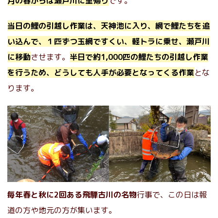
月の春からは瀬戸川に里帰り
です。
当日の鯉の引越し作業は、天神池に入り、網で鯉たちを追
い込んで、１匹ずつ玉網ですくい、軽トラに乗せ、瀬戸川
に移動
させます。
半日で約1,000匹の鯉たちの引越し作業
を行うため、どうしても人手が必要となってくる作業
とな
ります。
毎年春と秋に2回ある飛騨古川の名物
行事で、この日は報
道の方や地元の方が集います。