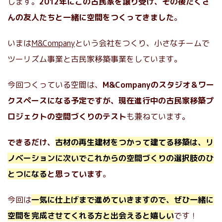
します。
2012年にこの古民家を譲り受け、その後たくさ
んの友人たちと一緒に空間をつくってきました
。
いまは
M&Company
という会社をつくり、小さなチームで
ツーリズム事業と古民家移築事業をしています。
今回つくっている空間は、
M&Companyのスタジオ＆ワー
クスペースになる予定ですが、現在進行中の古民家移築プ
ロジェクトの空間づくりのテスト
も兼ねています。
できるだけ、
古材の再生建材をつかって建てる移築は、リ
ノベーションに次いでこれからの空間づくりの選択肢のひ
とつになる
と思っています
。
今回は
一気に仕上げまで進めていきますので、ぜひ一緒に
空間を完成させてくれる方と出会えると嬉しい
です！