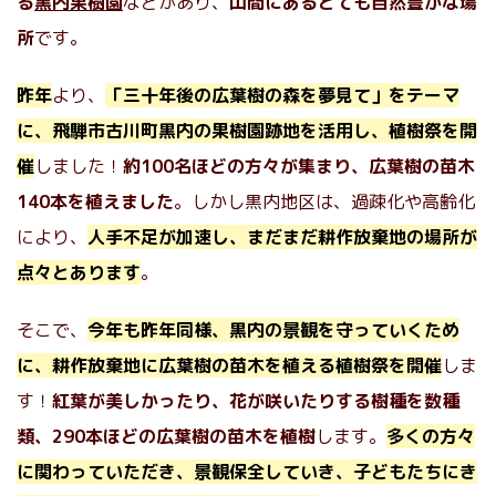
る
黒内果樹園
などがあり、
山間にあるとても自然豊かな場
所
です。
昨年
より、
「三十年後の広葉樹の森を夢見て」をテーマ
に、飛騨市古川町黒内の果樹園跡地を活用し、植樹祭を開
催
しました！
約100名ほどの方々が集まり、広葉樹の苗木
140本を植えました
。しかし黒内地区は、過疎化や高齢化
により、
人手不足が加速し、まだまだ耕作放棄地の場所が
点々とあります
。
そこで、
今年も昨年同様、黒内の景観を守っていくため
に、耕作放棄地に広葉樹の苗木を植える植樹祭を開催
しま
す！
紅葉が美しかったり、花が咲いたりする樹種を数種
類、290本ほどの広葉樹の苗木を植樹
します。
多くの方々
に関わっていただき、景観保全していき、子どもたちにき