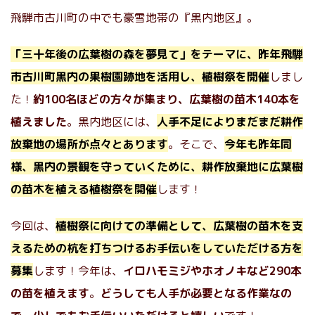
飛騨市古川町の中でも豪雪地帯の『黒内地区』。
「三十年後の広葉樹の森を夢見て」をテーマに、昨年飛騨
市古川町黒内の果樹園跡地を活用し、植樹祭を開催
しまし
た！
約100名ほどの方々が集まり、広葉樹の苗木140本を
植えました
。黒内地区には、
人手不足によりまだまだ耕作
放棄地の場所が点々とあります
。そこで、
今年も昨年同
様、黒内の景観を守っていくために、耕作放棄地に広葉樹
の苗木を植える植樹祭を開催
します！
今回は、
植樹祭に向けての準備として、広葉樹の苗木を支
えるための杭を打ちつけるお手伝いをしていただける方を
募集
します！今年は、
イロハモミジやホオノキなど290本
の苗を植えます
。
どうしても人手が必要となる作業なの