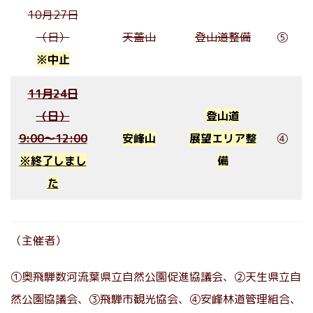
10月27日
（日）
天蓋山
登山道整備
⑤
※中止
11月24日
（日）
登山道
9:00〜12:00
安峰山
展望エリア整
④
※終了しまし
備
た
（主催者）
①奥飛騨数河流葉県立自然公園促進協議会、②天生県立自
然公園協議会、③飛騨市観光協会、④安峰林道管理組合、