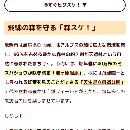
今すぐヒダスケ！
飛騨の森を守る「森スケ！」
飛騨市は岐阜県の北端、
北アルプスの麓に広大な市域を有
し、
93%を占める豊かな森林の約７割が天然林という自
然に恵まれたまち
です。市内には、
毎年春に
40万株のミ
ズバショウが咲き誇る「
池ヶ原湿原
」
、秋には
飛騨随一と
も言われる
紅葉を見ることができる「
天生県立自然公園
」
に代表される豊かな自然フィールドが広がり、毎年多くの
来訪者の目を楽しませています。
しかし！！