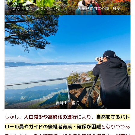
池ケ原湿原 ミズバショウ
天生県立自然公園 紅葉
安峰山 雲海
しかし、
人口減少や高齢化の進行
により、
自然を守るパト
ロール員やガイドの後継者育成・確保が困難
となりつつあ