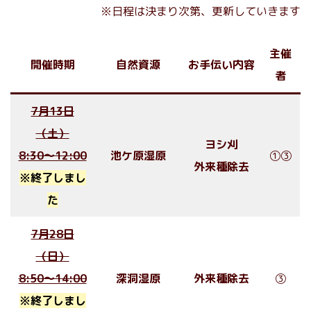
※日程は決まり次第、更新していきます
主催
開催時期
自然資源
お手伝い内容
者
7月13日
（土）
ヨシ刈
8:30〜12:00
池ケ原湿原
①③
外来種除去
※終了しまし
た
7月28日
（日）
8:50〜14:00
深洞湿原
外来種除去
③
※終了しまし