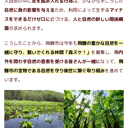
大自然の中に
足を踏み入れる行為
は、少なからずこうした
自然に負の影響を与える
ため、利用によって生ずる
マイナ
スをできるだけゼロに
近づける、
人と自然の新しい関係構
築
が求められます。
こうしたことから、飛騨市は今年も
飛騨の豊かな自然を一
緒に守り、繋いでくれる仲間「森スケ！」
を募集し、
市内
外を問わず自然の恩恵を受ける皆さんが一緒に
なって、
飛
騨市の宝物である自然を守り後世に繋ぐ取り組み
を進めて
います。