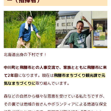
ー（指揮者）
北海道出身の下村です！
中川町と飛騨市との人事交流で、家族とともに飛騨市に来
て2年目
になります。現在は
飛騨市まちづくり観光課で元
気なまちづくりに
取り組んでいます。
森などの自然から様々な恩恵を受けている私たちですが、
その裏では地域の皆さんやボランティアによる地道な保全