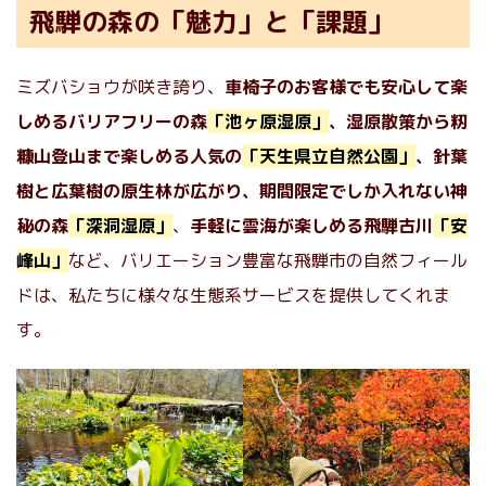
飛騨の森の「魅力」と「課題」
ミズバショウが咲き誇り、
車椅子のお客様でも安心して楽
しめるバリアフリーの森
「池ヶ原湿原」
、湿原散策から籾
糠山登山まで楽しめる人気の
「天生県立自然公園」
、針葉
樹と広葉樹の原生林が広がり、期間限定でしか入れない神
秘の森
「深洞湿原」
、
手軽に雲海が楽しめる飛騨古川
「安
峰山」
など、バリエーション豊富な飛騨市の自然フィール
ドは、私たちに様々な生態系サービスを提供してくれま
す。