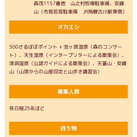
森茂1157番地 山之村牧場駐車場、安峰
山（市営若宮駐車場 JR飛騨古川駅東側）
オカエシ
500さるぼぼポイント + 池ヶ原湿原（森のコンサー
ト）、天生湿原（インタープリターによる散策会）、
深洞湿原（公認ガイドによる散策会）、天蓋山・安峰
山（山頂からの山座同定と山歩き講習会）
募集人数
各日程25名ほど
持ち物