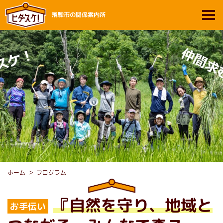
飛騨市の関係案内所
ホーム
プログラム
『自然を守り、地域と
お手伝い