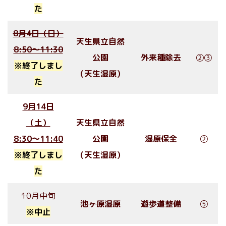
た
8月4日（日）
天生県立自然
8:50〜11:30
公園
外来種除去
②③
※終了しまし
（天生湿原）
た
9月14日
（土）
天生県立自然
8:30〜11:40
公園
湿原保全
②
※終了しまし
（天生湿原）
た
10月中旬
池ヶ原湿原
遊歩道整備
⑤
※中止