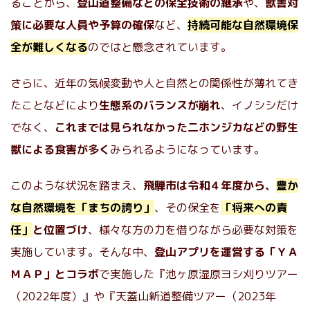
ることから、
登山道整備などの保全技術の継承
や、
獣害対
策に必要な人員や予算の確保
など、
持続可能な自然環境保
全が難しくなる
のではと懸念されています。
さらに、近年の気候変動や人と自然との関係性が薄れてき
たことなどにより
生態系のバランスが崩れ
、イノシシだけ
でなく、
これまでは見られなかった二ホンジカなどの野生
獣による食害が多く
みられるようになっています。
このような状況を踏まえ、
飛騨市は令和４年度から、
豊か
な自然環境を「まちの誇り」
、その保全を
「将来への責
任」
と位置づけ
、様々な方の力を借りながら必要な対策を
実施しています。そんな中、
登山アプリを運営する「ＹＡ
ＭＡＰ」とコラボ
で実施した『池ヶ原湿原ヨシ刈りツアー
（2022年度）』や『天蓋山新道整備ツアー（2023年