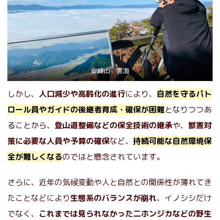
安峰山 雲海
しかし、
人口減少や高齢化の進行
により、
自然を守るパト
ロール員やガイドの後継者育成・確保が困難
となりつつあ
ることから、
登山道整備などの保全技術の継承
や、
獣害対
策に必要な人員や予算の確保
など、
持続可能な自然環境保
全が難しくなる
のではと懸念されています。
さらに、近年の気候変動や人と自然との関係性が薄れてき
たことなどにより
生態系のバランスが崩れ
、イノシシだけ
でなく、
これまでは見られなかった二ホンジカなどの野生