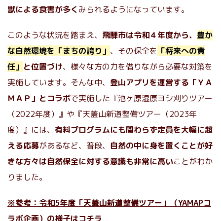
獣による食害が多く
みられるようになっています。
このような状況を踏まえ、
飛騨市は令和４年度から、
豊か
な自然環境を「まちの誇り」
、その保全を
「将来への責
任」
と位置づけ
、様々な方の力を借りながら必要な対策を
実施しています。そんな中、
登山アプリを運営する「ＹＡ
ＭＡＰ」とコラボ
で実施した『池ヶ原湿原ヨシ刈りツアー
（2022年度）』や『天蓋山新道整備ツアー（2023年
度）』には、
有料プログラムにも関わらず定員を大幅に超
える応募
があるなど、普段、
自然の中に身を置くことが好
きな方々は自然保全に対する意識も非常に高い
ことがわか
りました。
※参考：令和5年度「天蓋山新道整備ツアー」（YAMAPコ
ラボ企画）の様子はコチラ