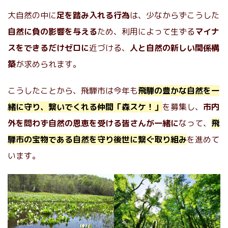
大自然の中に
足を踏み入れる行為
は、少なからずこうした
自然に負の影響を与える
ため、利用によって生ずる
マイナ
スをできるだけゼロに
近づける、
人と自然の新しい関係構
築
が求められます。
こうしたことから、飛騨市は今年も
飛騨の豊かな自然を一
緒に守り、繋いでくれる仲間「森スケ！」
を募集し、
市内
外を問わず自然の恩恵を受ける皆さんが一緒に
なって、
飛
騨市の宝物である自然を守り後世に繋ぐ取り組み
を進めて
います。