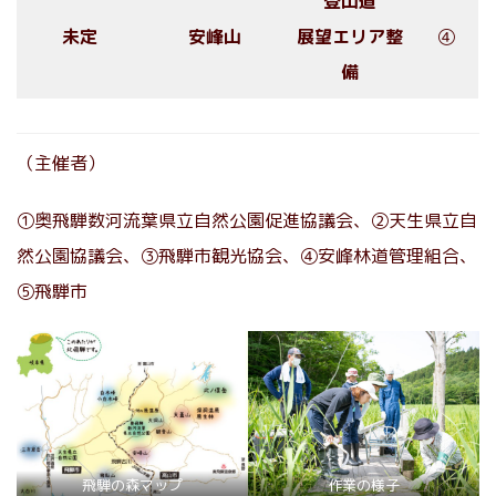
登山道
未定
安峰山
展望エリア整
④
備
（主催者）
①奥飛騨数河流葉県立自然公園促進協議会、②天生県立自
然公園協議会、③飛騨市観光協会、④安峰林道管理組合、
⑤飛騨市
飛騨の森マップ
作業の様子