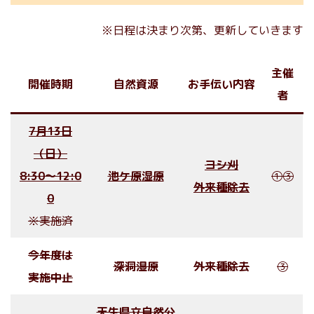
※日程は決まり次第、更新していきます
主催
開催時期
自然資源
お手伝い内容
者
7月13日
（日）
ヨシ刈
8:30〜12:0
池ケ原
湿
原
①③
外来種除去
0
※実施済
今年度は
深洞湿原
外来種除去
③
実施中止
天生県立自然公