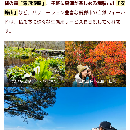
秘の森
「深洞湿原」
、
手軽に雲海が楽しめる飛騨古川
「安
峰山」
など、バリエーション豊富な飛騨市の自然フィール
ドは、私たちに様々な生態系サービスを提供してくれま
す。
池ケ原湿原 ミズバショウ
天生県立自然公園 紅葉