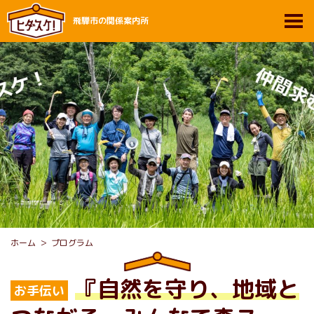
飛騨市の関係案内所
ホーム
プログラム
『自然を守り、地域と
お手伝い