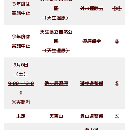
今年度は
園
外来種除去
②③
実施中止
（天生湿原）
天生県立自然公
今年度は
園
湿原保全
②
実施中止
（天生湿原）
9月6日
（土）
9:00〜12:0
池ヶ原湿原
遊歩道整備
⑤
0
※実施済
未定
天蓋山
登山道整備
⑤