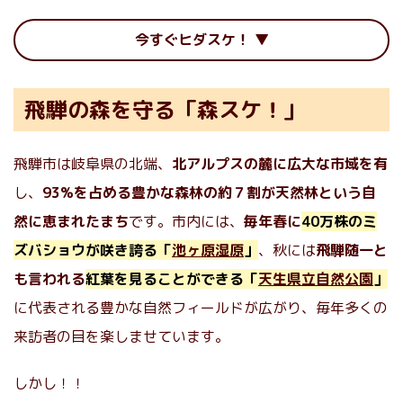
今すぐヒダスケ！
飛騨の森を守る「森スケ！」
飛騨市は岐阜県の北端、
北アルプスの麓に広大な市域を有
し、
93%を占める豊かな森林の約７割が天然林という自
然に恵まれたまち
です。市内には、
毎年春に
40万株のミ
ズバショウが咲き誇る「
池ヶ原湿原
」
、秋には
飛騨随一と
も言われる
紅葉を見ることができる「
天生県立自然公園
」
に代表される豊かな自然フィールドが広がり、毎年多くの
来訪者の目を楽しませています。
しかし！！