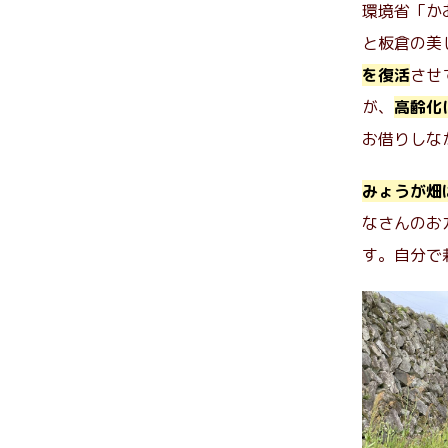
環境省「か
と板倉の美
を復活
させ
が、
高齢化
お借りしな
みょうが畑
なさんのお
す。自分で