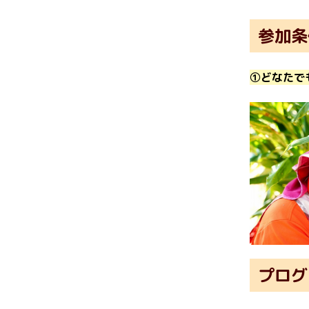
参加条
①どなたで
プログ