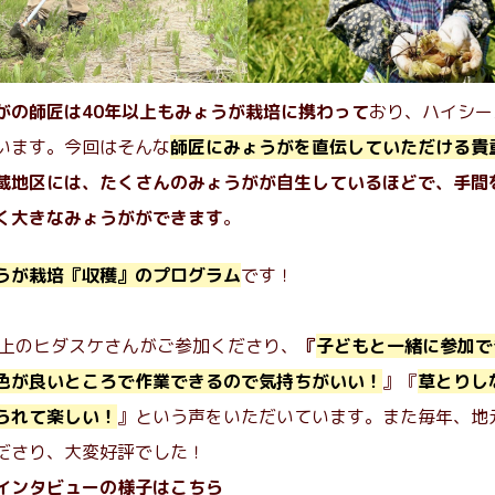
がの師匠は40年以上もみょうが栽培に携わって
おり、ハイシー
います。今回はそんな
師匠にみょうがを直伝していただける貴
蔵地区には、たくさんのみょうがが自生しているほどで、手間
く大きなみょうがができます
。
うが栽培『収穫』のプログラム
です！
以上のヒダスケさんがご参加くださり、
『
子どもと一緒に参加で
色が良いところで作業できるので気持ちがいい！
』『
草とりし
られて楽しい！
』という声をいただいています。また毎年、地
ださり、大変好評でした！
インタビューの様子はこちら