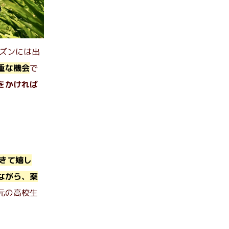
ズンには出
重な機会
で
をかければ
きて嬉し
ながら、薬
元の高校生