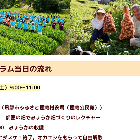
ラム当日の流れ
）9:00〜11:00
集合（飛騨市ふるさと種蔵村役場（種蔵公民館））
:15 師匠の畑でみょうが畑づくりのレクチャー
1:00 みょうがの収穫
〜 ヒダスケ！終了。オカエシをもらって自由解散