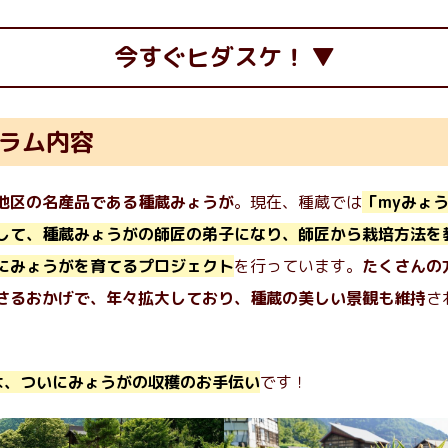
今すぐヒダスケ！
ラム内容
地区の名産品である種蔵みょうが
。現在、種蔵では
「myみょ
して、種蔵みょうがの師匠の弟子になり、師匠から栽培方法を
にみょうがを育てるプロジェクト
を行っています。
たくさんの
さるおかげで、年々拡大しており、種蔵の美しい景観も維持
さ
は、ついにみょうがの収穫のお手伝い
です！