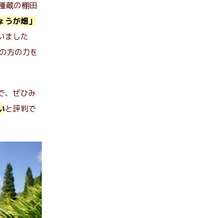
種蔵の棚田
ょうが畑」
いました
外の方の力を
で、ぜひみ
い
と評判で