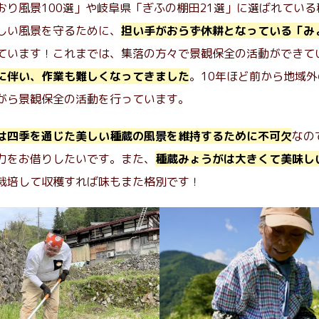
おり風景100選」や岐阜県「ぎふの棚田21選」に選ばれている
しい風景を守るために、
担い手がおらず休耕となっている「み
ています！これまでは、集落の方々で景観保全の活動ができて
に伴い、作業も難しくなってきました
。10年ほど前から地域
がら景観保全の活動を行っています。
は四季を通じた美しい種蔵の風景を維持するために不可欠
なの
力をお借りしたいです。また、
種蔵みょうがは大きくて美味し
栽培して収穫すれば味もまた格別です！