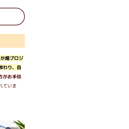
うが畑プロジ
教わり、自
方がお手伝
れていま