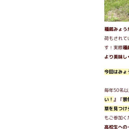
種蔵みょう
荷もされて
す！実際
種
より美味し
今回はみょ
毎年50名
い！
』
『
景
草を見つけ
もご参加く
高校生への