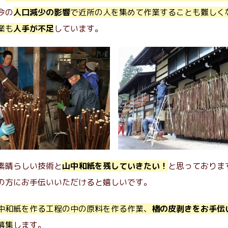
今の
人口減少の影響
で近所の人を集めて作業することも難しく
業も
人手が不足
しています。
素晴らしい技術と
山中和紙を残していきたい！
と思っておりま
の方にお手伝いいただけると嬉しいです。
中和紙を作る工程の中の原料を作る作業、
楮の皮剥きをお手伝
募集
します。