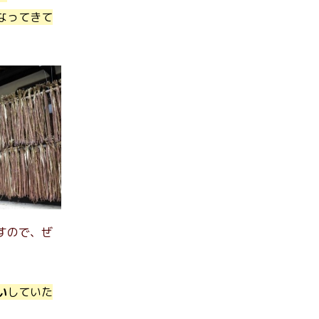
なってきて
すので、ぜ
い
していた