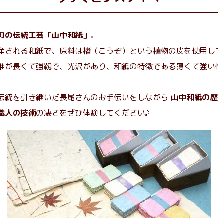
町の伝統工芸「山中和紙」
。
産される和紙で、原料は楮（こうぞ）という植物の皮を使用し
維が長くて強靱で、光沢があり、和紙の特徴である薄くて強い
伝統を引き継いだ長尾さんのお手伝いをしながら
山中和紙の歴
職人の技術
の凄さをぜひ体験してください♪