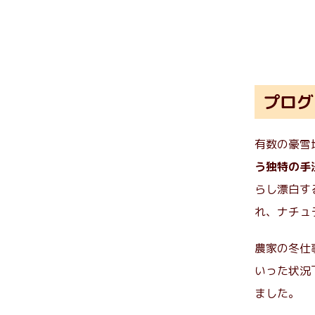
プログ
有数の豪雪
う独特の手
らし漂白す
れ、ナチュ
農家の冬仕
いった状況
ました。