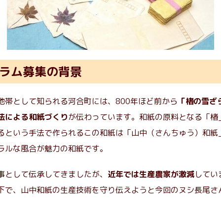
ラム募集の背景
地帯として知られる河合町には、800年ほど前から
「楮の雪ざ
法による和紙づくり
が伝わっています。和紙の原料となる「楮
るという手法で作られるこの和紙は「山中（さんちゅう）和紙
ラルな風合が魅力の和紙です。
事として伝承してきましたが、
近年では生産農家が激減
してい
下で、山中和紙の生産技術を守り伝えようと今回のヌシ長尾さ