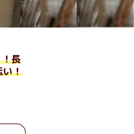
」！長
伝い！