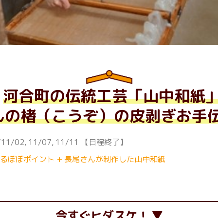
河合町の伝統工芸「山中和紙
んの楮（こうぞ）の皮剥ぎお手
/11/02
11/07
11/11
【日程終了】
さるぼぼポイント + 長尾さんが制作した山中和紙
今すぐヒダスケ！