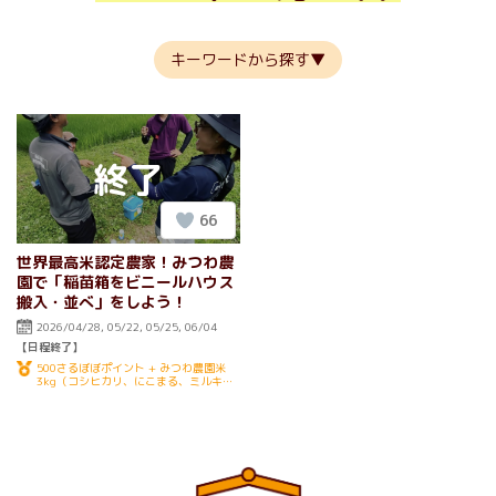
キーワードから探す
66
世界最高米認定農家！みつわ農
園で「稲苗箱をビニールハウス
搬入・並べ」をしよう！
2026/04/28
05/22
05/25
06/04
【日程終了】
500さるぼぼポイント + みつわ農園米
3kg（コシヒカリ、にこまる、ミルキー
クイーンのうちどれか、ブレンドもOK）