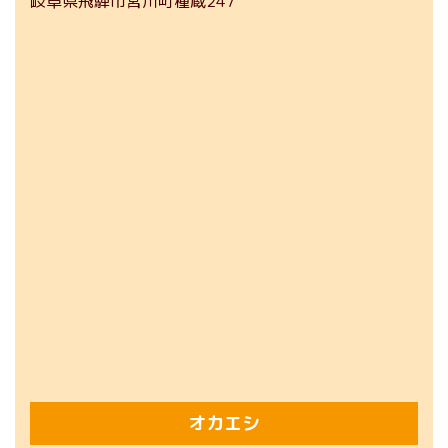
岐阜県飛騨市宮川町種蔵247
オカエシ