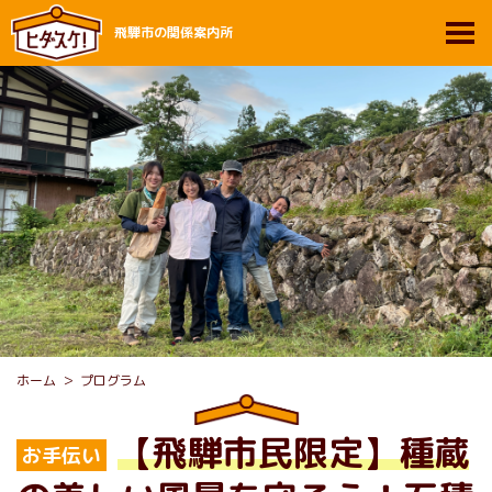
飛騨市の関係案内所
ホーム
プログラム
【飛騨市民限定】種蔵
お手伝い