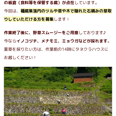
の板倉（食料等を保管する蔵）が点在
しています。
今回は、
種蔵集落内のツルや草や木で隠れた石積みの草取
りしていただける方を募集
します！
作業終了後に、野草スムージーをご用意
しております♪
今なら
イノコヅチ、メナモミ、ミョウガなどが採れます
。
薬草を採りたい方は、作業前の14時にタネクラハウスに
お越しください！