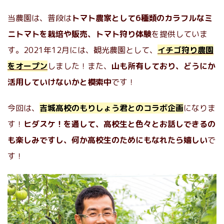
当農園は、普段は
トマト農家として6種類のカラフルなミ
ニトマトを栽培や販売、トマト狩り体験
を提供していま
す。2021年12月には、観光農園として、
イチゴ狩り農園
をオープン
しました！また、
山も所有しており、どうにか
活用していけないかと模索中
です！
今回は、
吉城高校のもりしょう君とのコラボ企画
になりま
す！
ヒダスケ！を通して、高校生と色々とお話しできるの
も楽しみですし、何か高校生のためにもなれたら嬉しい
で
す！