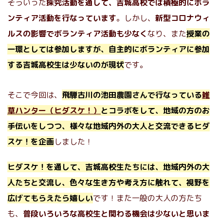
そういった
探究活動を通して、吉城高校では積極的にボラ
ンティア活動を行なっています
。しかし、
新型コロナウィ
ルスの影響でボランティア活動も少なく
なり、また
授業の
一環としては参加しますが、自主的にボランティアに参加
する吉城高校生は少ないのが現状
です。
そこで今回は、
飛騨古川の池田農園さんで行なっている
雑
草ハンター（ヒダスケ！）
とコラボをして、地域の方のお
手伝いをしつつ、様々な地域内外の大人と交流できるヒダ
スケ！を企画
しました！
ヒダスケ！を通して、吉城高校生たちには、地域内外の大
人たちと交流し、色々な生き方や考え方に触れて、視野を
広げてもらえたら嬉しい
です！また一般の大人の方たち
も、
普段いろいろな高校生と関わる機会は少ないと思いま