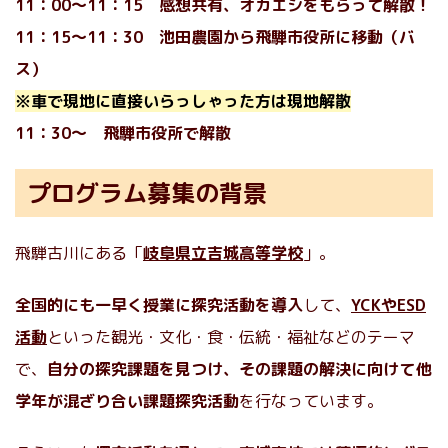
11：00〜11：15 感想共有、オカエシをもらって解散！
11：15〜11：30 池田農園から飛騨市役所に移動（バ
ス）
※車で現地に直接いらっしゃった方は現地解散
11：30〜 飛騨市役所で解散
プログラム募集の背景
飛騨古川にある「
岐阜県立吉城高等学校
」。
全国的にも一早く授業に探究活動を導入
して、
YCKやESD
活動
といった観光・文化・食・伝統・福祉などのテーマ
で、
自分の探究課題を見つけ、その課題の解決に向けて他
学年が混ざり合い課題探究活動
を行なっています。