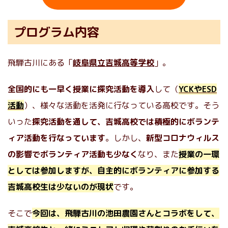
プログラム内容
飛騨古川にある「
岐阜県立吉城高等学校
」。
全国的にも一早く授業に探究活動を導入
して（
YCKやESD
活動
）、様々な活動を活発に行なっている高校です。そう
いった
探究活動を通して、吉城高校では積極的にボランテ
ィア活動を行なっています
。しかし、
新型コロナウィルス
の影響でボランティア活動も少なく
なり、また
授業の一環
としては参加しますが、自主的にボランティアに参加する
吉城高校生は少ないのが現状
です。
そこで
今回は、飛騨古川の池田農園さんとコラボをして、