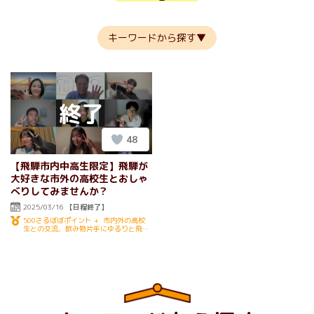
キーワードから探す
48
【飛騨市内中高生限定】飛騨が
大好きな市外の高校生とおしゃ
べりしてみませんか？
2025/03/16
【日程終了】
500さるぼぼポイント + 市内外の高校
生との交流、飲み物片手にゆるりと飛騨
について語らいましょう♫