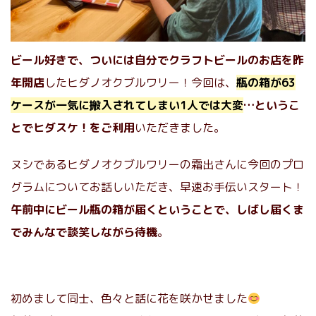
ビール好きで、ついには自分でクラフトビールのお店を昨
年開店
したヒダノオクブルワリー！今回は、
瓶の箱が63
ケースが一気に搬入されてしまい1人では大変
…というこ
とでヒダスケ！をご利用
いただきました。
ヌシであるヒダノオクブルワリーの霜出さんに今回のプロ
グラムについてお話しいただき、早速お手伝いスタート！
午前中にビール瓶の箱が届くということで、しばし届くま
でみんなで談笑しながら待機
。
初めまして同士、色々と話に花を咲かせました