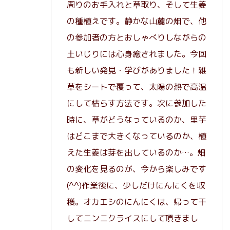
周りのお手入れと草取り、そして生姜
の種植えです。静かな山麓の畑で、他
の参加者の方とおしゃべりしながらの
土いじりには心身癒されました。今回
も新しい発見・学びがありました！雑
草をシートで覆って、太陽の熱で高温
にして枯らす方法です。次に参加した
時に、草がどうなっているのか、里芋
はどこまで大きくなっているのか、植
えた生姜は芽を出しているのか…。畑
の変化を見るのが、今から楽しみです
(^^)作業後に、少しだけにんにくを収
穫。オカエシのにんにくは、帰って干
してニンニクライスにして頂きまし