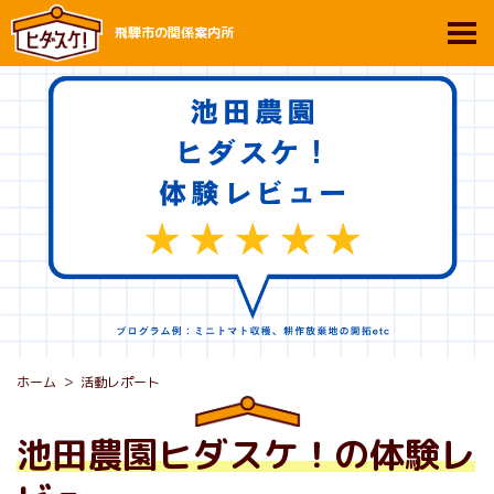
飛騨市の関係案内所
ホーム
活動レポート
池田農園ヒダスケ！の体験レ