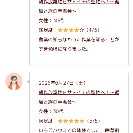
耕作放棄地をサトイモの聖地へ！〜循
環と絆の芋煮会〜
女性：30代
満足度：
☆（4/5）
農業の知らなかった作業を知ることが
でき勉強になりました。
2026年6月27日（土）
耕作放棄地をサトイモの聖地へ！〜循
環と絆の芋煮会〜
女性：30代
満足度：
（5/5）
いちごハウスでの体験でした。除草剤