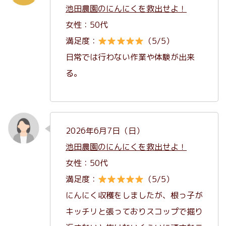
池田農園のにんにくを救出せよ！
女性：50代
満足度：
（5/5）
日常では行わない作業や体験が出来
る。
2026年6月7日（日）
池田農園のにんにくを救出せよ！
女性：50代
満足度：
（5/5）
にんにく収穫をしましたが、根っ子が
キッチリと張っておりスコップで掘り