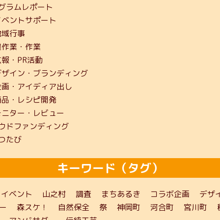
グラムレポート
イベントサポート
地域行事
農作業・作業
広報・PR活動
デザイン・ブランディング
企画・アイディア出し
商品・レシピ開発
モニター・レビュー
ウドファンディング
つたび
キーワード（タグ）
イベント
山之村
調査
まちあるき
コラボ企画
デザ
ー
森スケ！
自然保全
祭
神岡町
河合町
宮川町