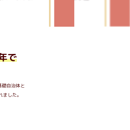
年で
基礎自治体と
れました。