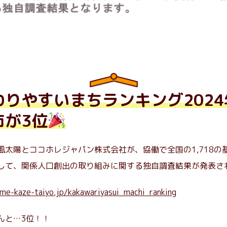
わりやすいまちランキング2024
市が3位
風太陽とココホレジャパン株式会社が、協働で全国の1,718の
して、関係人口創出の取り組みに関する独自調査結果が発表さ
ame-kaze-taiyo.jp/kakawariyasui_machi_ranking
んと…3位！！