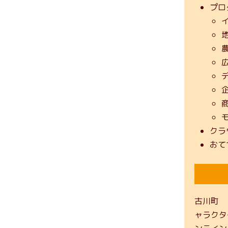
プロ
クラ
おて
古川町
ャラクタ