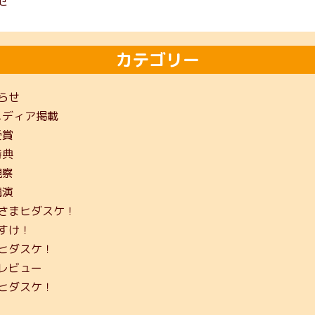
せ
カテゴリー
らせ
メディア掲載
受賞
特典
視察
講演
さまヒダスケ！
すけ！
ヒダスケ！
レビュー
ヒダスケ！