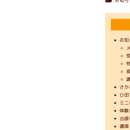
お知ら
お知
さか
ひ田
ミニ
体験
出張
講演