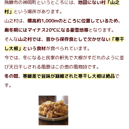
飛騨市の神岡町というところには、
地図にない村
「山之
村」
という場所があります。
山之村は、
標高約1,000mのところに位置しているため、
厳冬期にはマイナス20℃になる豪雪地帯
となります。
そんな
山之村では、昔から保存食として欠かせない
「寒干
し大根」
という食材
が食べられています。
今では、冬になると民家の軒先で大根がすだれのように並
び天日干しされる風景はこの地の風物詩です。
冬の間、
寒暖差で旨味が凝縮された寒干し大根は絶品
で
す。