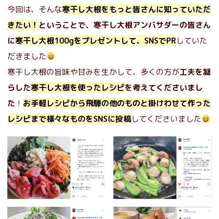
今回は、そんな
寒干し大根をもっと皆さんに知っていただ
きたい！
ということで、寒干し大根アンバサダーの皆さん
に
寒干し大根100gをプレゼントして、SNSでPR
していた
だきました
寒干し大根の旨味や甘みを生かして、多くの方が
工夫を凝
らした
寒干し大根を使ったレシピ
を考えてくださいまし
た
！
お手軽レシピから飛騨の他のものと掛けわせて作った
レシピまで様々なものをSNSに投稿
してくださいました