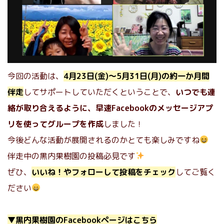
今回の活動は、
4月23日(金)〜5月31日(月)の約一か月間
伴走
してサポートしていただくということで、
いつでも連
絡が取り合えるように、早速Facebookのメッセージアプ
リを使ってグループを作成
しました！
今後どんな活動が展開されるのかとても楽しみですね
伴走中の黒内果樹園の投稿必見です
ぜひ、
いいね！やフォローして投稿をチェック
してご覧く
ださい
▼黒内果樹園のFacebookページはこちら