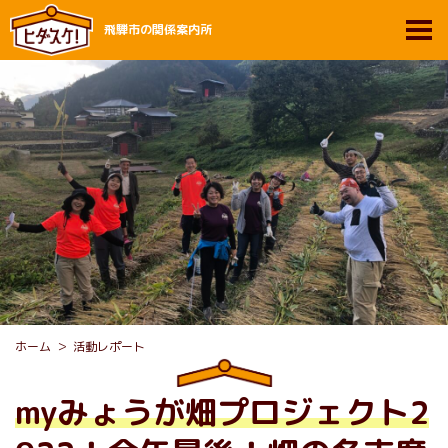
飛騨市の関係案内所
ホーム
活動レポート
myみょうが畑プロジェクト2