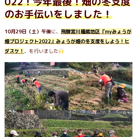
022！今年最後！畑の冬支度
のお手伝いをしました！
10月29日（土）午後
に、
飛騨宮川種蔵地区『myみょうが
畑プロジェクト2022』みょうが畑の冬支度をしよう！ヒ
ダスケ！
、を行いました