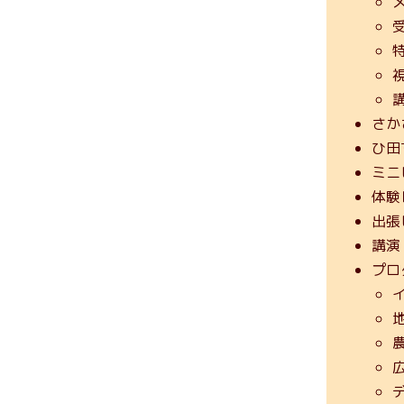
さか
ひ田
ミニ
体験
出張
講演
プロ