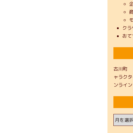
クラ
おて
古川町
ャラクタ
ンライン
ア
ー