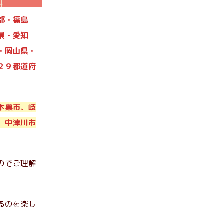
都・福島
県・愛知
・岡山県・
２９都道府
本巣市、岐
、中津川市
のでご理解
るのを楽し