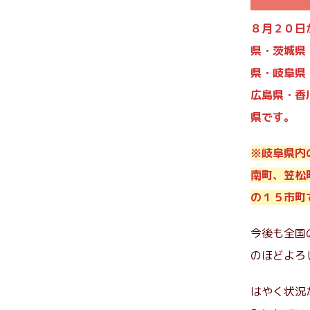
８月２０日
県・茨城県
県・岐阜県
広島県・香
県です。
※岐阜県内
南町、笠松
の１５市町
今後も全国
のほどよろ
はやく状況