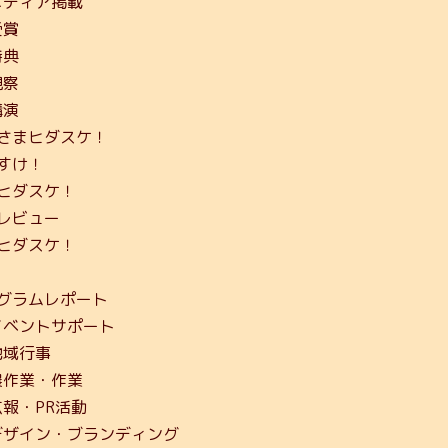
メディア掲載
受賞
特典
視察
講演
さまヒダスケ！
すけ！
ヒダスケ！
レビュー
ヒダスケ！
グラムレポート
イベントサポート
地域行事
農作業・作業
広報・PR活動
デザイン・ブランディング