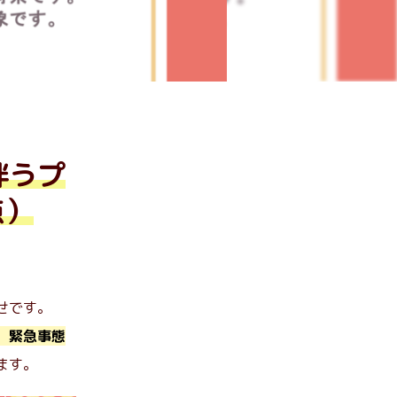
伴うプ
点）
せです。
、緊急事態
ます。