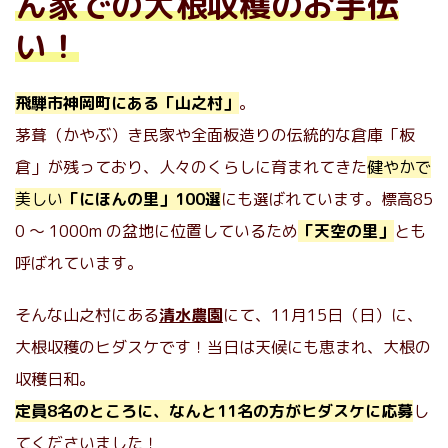
ん家での大根収穫のお手伝
い！
飛騨市神岡町にある「山之村」
。
茅葺（かやぶ）き民家や全面板造りの伝統的な倉庫「板
倉」が残っており、人々のくらしに育まれてきた
健やかで
美しい
「にほんの里」100選
にも選ばれています。標高85
0 ～ 1000m の盆地に位置しているため
「天空の里」
とも
呼ばれています。
そんな山之村にある
清水農園
にて、11月15日（日）に、
大根収穫のヒダスケです！当日は天候にも恵まれ、大根の
収穫日和。
定員8名のところに、なんと11名の方がヒダスケに応募
し
てくださいました！