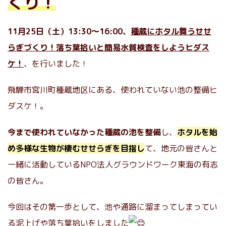
くり！
11月25日（土）13:30〜16:00、
種蔵にホタル舞うせせ
らぎづくり！落ち葉拾いと簡易水質検査をしようヒダス
ケ！
、を行いました！
飛騨市宮川町種蔵地区にある、使われていない池の整備ヒ
ダスケ！。
今まで使われていなかった種蔵の池を整備
し、
ホタルを始
め多様な生物が棲むせせらぎを目指し
て、地元の皆さんと
一緒に活動しているNPO法人グラウンドワーク東海の有志
の皆さん。
今回はその第一歩として、池や通路に溜まってしまってい
る泥上げや落ち葉拾いをしました