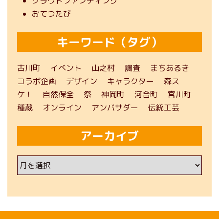
クラウドファンディング
おてつたび
キーワード（タグ）
古川町
イベント
山之村
調査
まちあるき
コラボ企画
デザイン
キャラクター
森ス
ケ！
自然保全
祭
神岡町
河合町
宮川町
種蔵
オンライン
アンバサダー
伝統工芸
アーカイブ
ア
ー
カ
イ
ブ