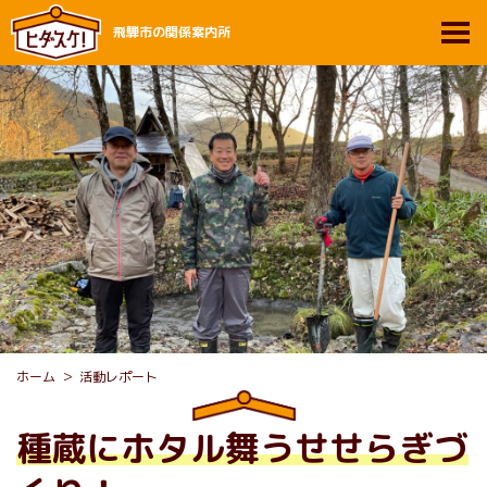
飛騨市の関係案内所
ホーム
活動レポート
種蔵にホタル舞うせせらぎづ