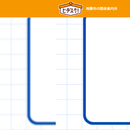
飛騨市の関係案内所