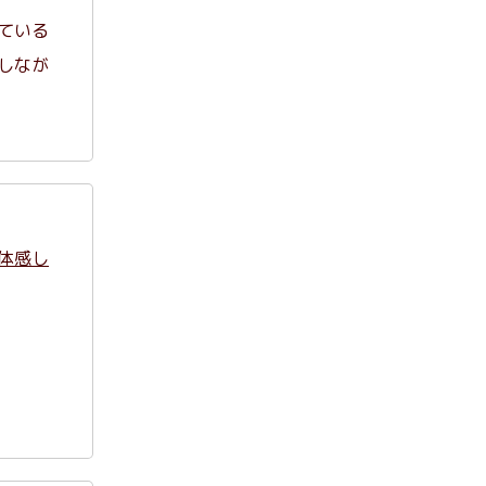
ている
しなが
体感し