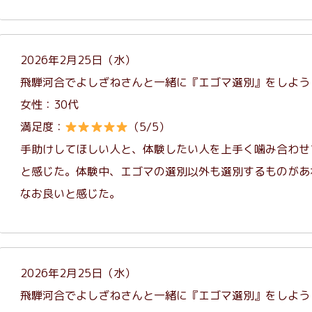
2026年2月25日（水）
飛騨河合でよしざねさんと一緒に『エゴマ選別』をしよう
女性：30代
満足度：
（5/5）
手助けしてほしい人と、体験したい人を上手く噛み合わせ
と感じた。体験中、エゴマの選別以外も選別するものがあ
なお良いと感じた。
2026年2月25日（水）
飛騨河合でよしざねさんと一緒に『エゴマ選別』をしよう