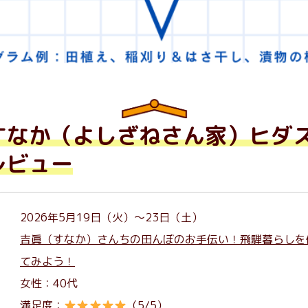
すなか（よしざねさん家）ヒダ
レビュー
2026年5月19日（火）〜23日（土）
吉眞（すなか）さんちの田んぼのお手伝い！飛騨暮らしを
てみよう！
女性：40代
満足度：
（5/5）