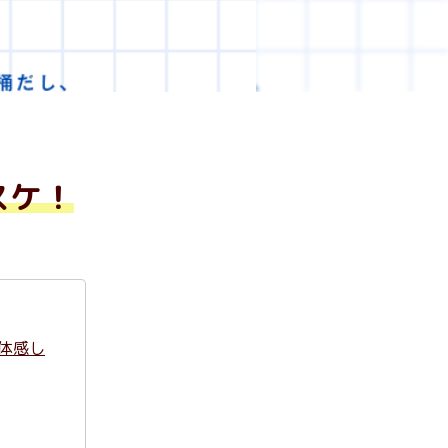
スケ！
体感し