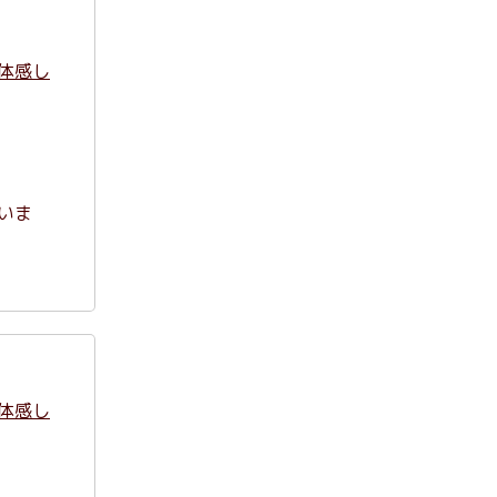
体感し
いま
体感し